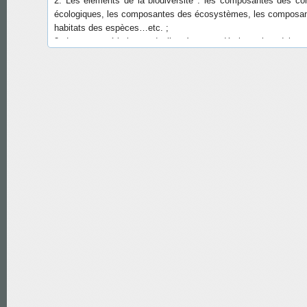
écologiques, les composantes des écosystèmes, les composa
habitats des espèces…etc. ;
3. Les caractéristiques de l’espèce : endémique, introduite, n
ravageuse, envahissante, abondante, très localisée, rav
sédentaire, migratrice, hivernante, ayant un type de fécondité, 
type de cycle de fécondité, in situ, ex situ…etc ;
4. La typologie des activités humaines constituant des 
potentielles sur les éléments de la biodiversité ;
5. La typologie des processus naturels pouvant menacer la d
biologique ;
6. Les indicateurs de surveillance ou d’évaluation, leurs descri
leurs valeurs.
La réalisation de ce système a été financée par le Progr
Nations Unies pour l’environnement dans le cadre du projet G
2716-4B54.