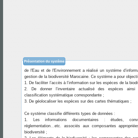
Dans la cadre de la Convention sur la Biodiversité Biologique, 
a mis en place le Centre d’Echange de l’Information (CHM
l’appui du Programme des Nations Unies pour l’environnem
Département de l’Environnement du Ministère de l'Energie, de
Présentation du système
de l'Eau et de l'Environnement a réalisé un système d’inform
gestion de la biodiversité Marocaine. Ce système a pour objecti
1. De faciliter l’accès à l’information sur les espèces de la biodi
2. De donner l’inventaire actualisé des espèces ainsi
classification systématique correspondante ;
3. De géolocaliser les espèces sur des cartes thématiques ;
Ce système classifie différents types de données :
1. Les informations documentaires : études, conve
réglementation…etc. associés aux composantes appropriée
biodiversité ;
2. Les éléments de la biodiversité : les composantes des c