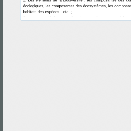
écologiques, les composantes des écosystèmes, les composa
habitats des espèces…etc. ;
3. Les caractéristiques de l’espèce : endémique, introduite, n
ravageuse, envahissante, abondante, très localisée, rav
sédentaire, migratrice, hivernante, ayant un type de fécondité, 
type de cycle de fécondité, in situ, ex situ…etc ;
4. La typologie des activités humaines constituant des 
potentielles sur les éléments de la biodiversité ;
5. La typologie des processus naturels pouvant menacer la d
biologique ;
6. Les indicateurs de surveillance ou d’évaluation, leurs descri
leurs valeurs.
La réalisation de ce système a été financée par le Progr
Nations Unies pour l’environnement dans le cadre du projet G
2716-4B54.