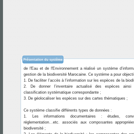
Dans la cadre de la Convention sur la Biodiversité Biologique, 
a mis en place le Centre d’Echange de l’Information (CHM
l’appui du Programme des Nations Unies pour l’environnem
Département de l’Environnement du Ministère de l'Energie, de
Présentation du système
de l'Eau et de l'Environnement a réalisé un système d’inform
gestion de la biodiversité Marocaine. Ce système a pour objecti
1. De faciliter l’accès à l’information sur les espèces de la biodi
2. De donner l’inventaire actualisé des espèces ainsi
classification systématique correspondante ;
3. De géolocaliser les espèces sur des cartes thématiques ;
Ce système classifie différents types de données :
1. Les informations documentaires : études, conve
réglementation…etc. associés aux composantes appropriée
biodiversité ;
2. Les éléments de la biodiversité : les composantes des c