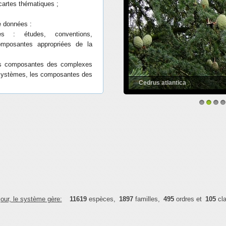
de données :
es : études, conventions,
omposantes appropriées de la
 les composantes des complexes
systèmes, les composantes des
Cedrus atlantica
ndémique, introduite, nuisible,
, très localisée, ravageuse,
t un type de fécondité, ayant un
1
2
3
4
situ…etc ;
ines constituant des menaces
versité ;
s pouvant menacer la diversité
évaluation, leurs descriptions et
jour, le système gère:
11619
espèces,
1897
familles,
495
ordres et
105
cla
financée par le Programme des
s le cadre du projet GEL/2328-