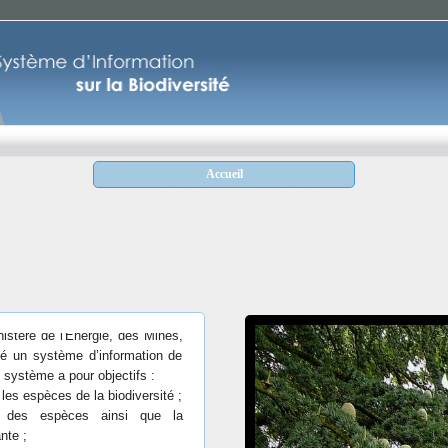
Accueil
iodiversité Biologique, le Maroc
de l’Information (CHM). Avec
ies pour l’environnement, le
stère de l'Energie, des Mines,
sé un système d’information de
e système a pour objectifs :
r les espèces de la biodiversité ;
sé des espèces ainsi que la
ante ;
 cartes thématiques ;