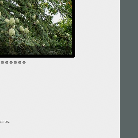
5
6
7
8
9
10
sses.