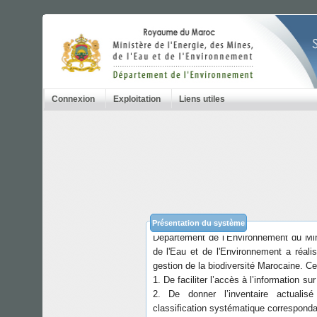
Connexion
Exploitation
Liens utiles
Dans la cadre de la Convention sur la B
a mis en place le Centre d’Echange 
l’appui du Programme des Nations Un
Présentation du système
Département de l’Environnement du Mini
de l'Eau et de l'Environnement a réali
gestion de la biodiversité Marocaine. C
1. De faciliter l’accès à l’information su
2. De donner l’inventaire actuali
classification systématique correspond
3. De géolocaliser les espèces sur des