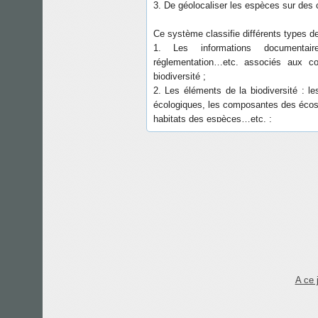
Ce système classifie différents types 
1. Les informations documentair
réglementation…etc. associés aux c
biodiversité ;
2. Les éléments de la biodiversité :
écologiques, les composantes des éco
habitats des espèces…etc. ;
3. Les caractéristiques de l’espèce : e
ravageuse, envahissante, abondante
sédentaire, migratrice, hivernante, ayan
type de cycle de fécondité, in situ, ex 
4. La typologie des activités huma
potentielles sur les éléments de la biodi
5. La typologie des processus naturel
biologique ;
6. Les indicateurs de surveillance ou d’
leurs valeurs.
A ce 
La réalisation de ce système a été 
Nations Unies pour l’environnement dan
2716-4B54.