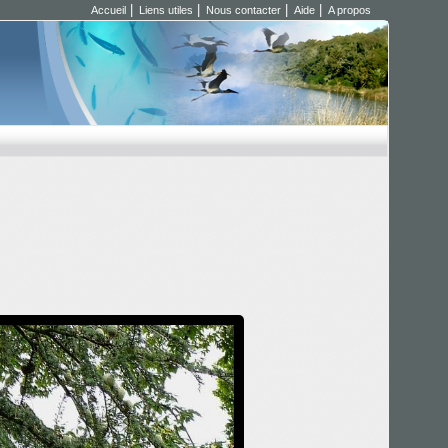
|
|
|
|
Accueil
Liens utiles
Nous contacter
Aide
A propos