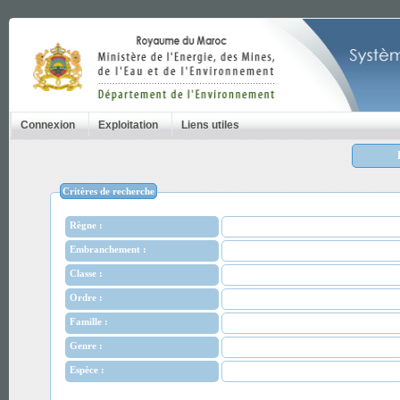
Connexion
Exploitation
Liens utiles
Critères de recherche
Règne :
Embranchement :
Classe :
Ordre :
Famille :
Genre :
Espèce :