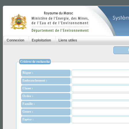
Connexion
Exploitation
Liens utiles
Critères de recherche
Règne :
Embranchement :
Classe :
Ordre :
Famille :
Genre :
Espèce :