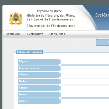
Connexion
Exploitation
Liens utiles
Critères de recherche
Règne :
Embranchement :
Classe :
Ordre :
Famille :
Genre :
Espèce :