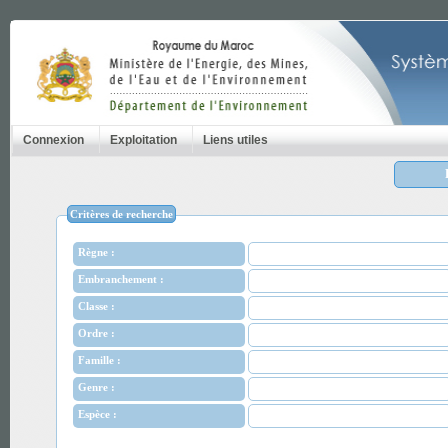
Connexion
Exploitation
Liens utiles
Critères de recherche
Règne :
Embranchement :
Classe :
Ordre :
Famille :
Genre :
Espèce :