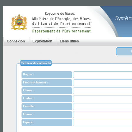
Connexion
Exploitation
Liens utiles
Critères de recherche
Règne :
Embranchement :
Classe :
Ordre :
Famille :
Genre :
Espèce :