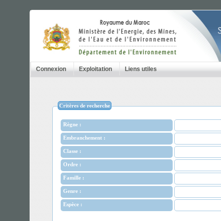
Connexion
Exploitation
Liens utiles
Critères de recherche
Règne :
Embranchement :
Classe :
Ordre :
Famille :
Genre :
Espèce :