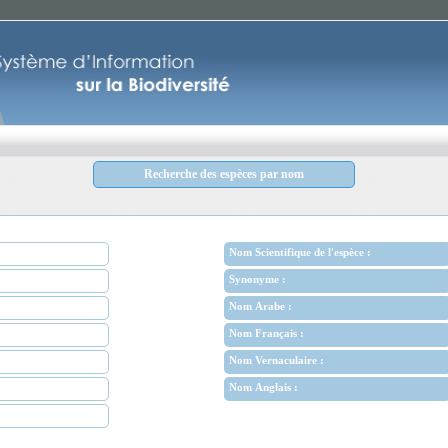
Recherche des espèces par nom
Nom Scientifique de l'espèce :
Synonyme :
Nom Arabe :
Nom Français :
Nom Vernaculaire :
Nom Anglais :