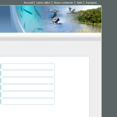
|
|
|
|
Accueil
Liens utiles
Nous contacter
Aide
A propos