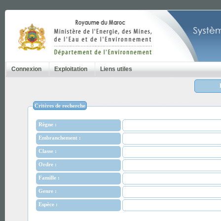
Connexion
Exploitation
Liens utiles
Critères de recherche
Règne :
Embranchement :
Classe :
Ordre :
Famille :
Genre :
Espèce :