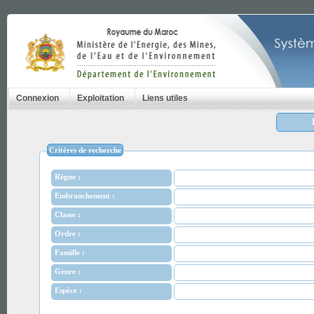
Connexion
Exploitation
Liens utiles
Critères de recherche
Règne :
Embranchement :
Classe :
Ordre :
Famille :
Genre :
Espèce :