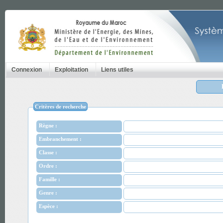
Connexion
Exploitation
Liens utiles
Critères de recherche
Règne :
Embranchement :
Classe :
Ordre :
Famille :
Genre :
Espèce :