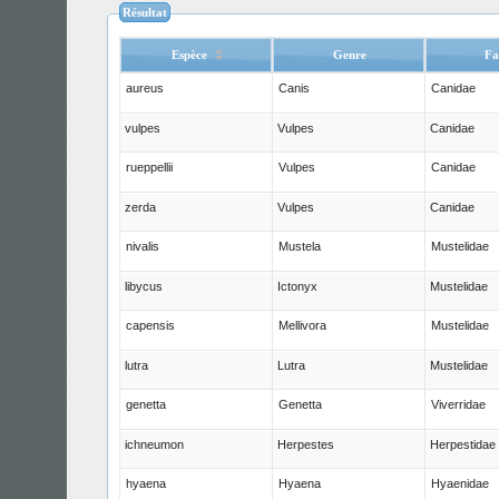
Résultat
Espèce
Genre
Fa
aureus
Canis
Canidae
vulpes
Vulpes
Canidae
rueppellii
Vulpes
Canidae
zerda
Vulpes
Canidae
nivalis
Mustela
Mustelidae
libycus
Ictonyx
Mustelidae
capensis
Mellivora
Mustelidae
lutra
Lutra
Mustelidae
genetta
Genetta
Viverridae
ichneumon
Herpestes
Herpestidae
hyaena
Hyaena
Hyaenidae