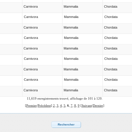
Carnivora
Mammalia
Chordata
Carnivora
Mammalia
Chordata
Carnivora
Mammalia
Chordata
Carnivora
Mammalia
Chordata
Carnivora
Mammalia
Chordata
Carnivora
Mammalia
Chordata
Carnivora
Mammalia
Chordata
Carnivora
Mammalia
Chordata
Carnivora
Mammalia
Chordata
11,619 enregistrements trouvé, affichage de 101 à 120.
[
Premier
/
Précédent
]
2
,
3
,
4
,
5
,
6
,
7
,
8
,
9
[
Suivant
/
Dernier
]