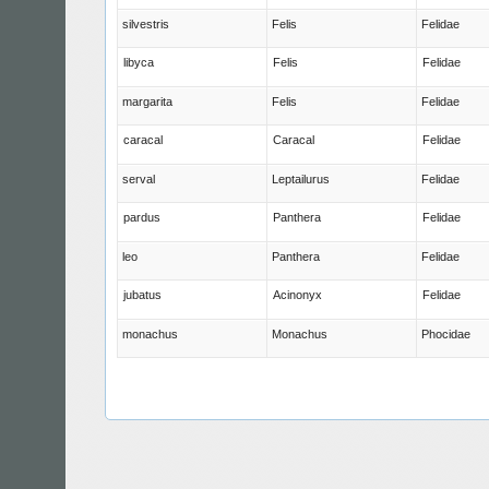
silvestris
Felis
Felidae
libyca
Felis
Felidae
margarita
Felis
Felidae
caracal
Caracal
Felidae
serval
Leptailurus
Felidae
pardus
Panthera
Felidae
leo
Panthera
Felidae
jubatus
Acinonyx
Felidae
monachus
Monachus
Phocidae