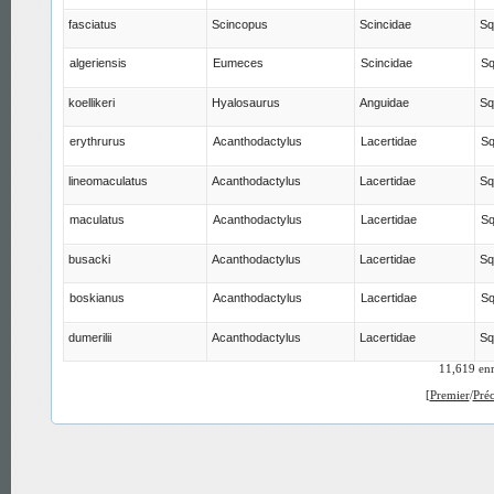
fasciatus
Scincopus
Scincidae
Sq
algeriensis
Eumeces
Scincidae
S
koellikeri
Hyalosaurus
Anguidae
Sq
erythrurus
Acanthodactylus
Lacertidae
S
lineomaculatus
Acanthodactylus
Lacertidae
Sq
maculatus
Acanthodactylus
Lacertidae
S
busacki
Acanthodactylus
Lacertidae
Sq
boskianus
Acanthodactylus
Lacertidae
S
dumerilii
Acanthodactylus
Lacertidae
Sq
11,619 enr
[
Premier
/
Pré