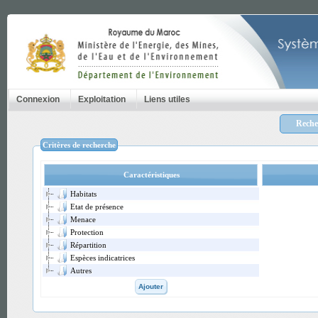
Connexion
Exploitation
Liens utiles
Recher
Critères de recherche
Caractéristiques
Habitats
Etat de présence
Menace
Protection
Répartition
Espèces indicatrices
Autres
Ajouter