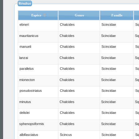
Résultat
Espèce
Genre
Famille
ebneri
Chalcides
Scincidae
S
mauritanicus
Chalcides
Scincidae
Sq
manueli
Chalcides
Scincidae
S
lanzai
Chalcides
Scincidae
Sq
parallelus
Chalcides
Scincidae
S
mionecton
Chalcides
Scincidae
Sq
pseudostriatus
Chalcides
Scincidae
S
minutus
Chalcides
Scincidae
Sq
delislei
Chalcides
Scincidae
S
sphenopsiformis
Chalcides
Scincidae
Sq
albifasciatus
Scincus
Scincidae
S