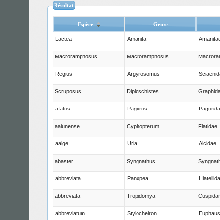
Résultat
Espèce
Genre
Lactea
Amanita
Amanita
Macroramphosus
Macroramphosus
Macrora
Regius
Argyrosomus
Sciaenid
Scruposus
Diploschistes
Graphid
aIatus
Pagurus
Pagurid
aaiunense
Cyphopterum
Flatidae
aalge
Uria
Alcidae
abaster
Syngnathus
Syngnath
abbreviata
Panopea
Hiatellid
abbreviata
Tropidomya
Cuspidar
abbreviatum
Stylocheiron
Euphausi