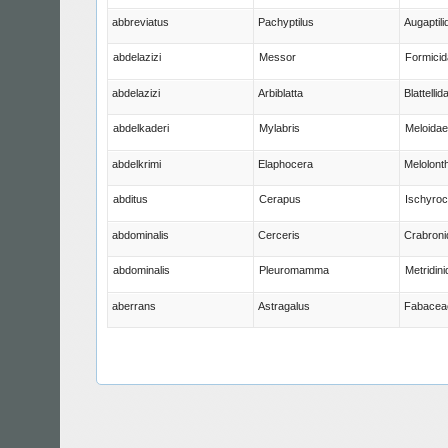
abbreviatus
Pachyptilus
Augaptili
abdelazizi
Messor
Formicid
abdelazizi
Arbiblatta
Blattellid
abdelkaderi
Mylabris
Meloidae
abdelkrimi
Elaphocera
Melolont
abditus
Cerapus
Ischyroc
abdominalis
Cerceris
Crabroni
abdominalis
Pleuromamma
Metridini
aberrans
Astragalus
Fabacea