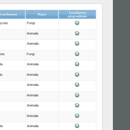
Localisation
ranchement
Règne
géographique
ycota
Fungi
Animalia
Animalia
ota
Fungi
da
Animalia
da
Animalia
Animalia
Animalia
Animalia
Animalia
da
Animalia