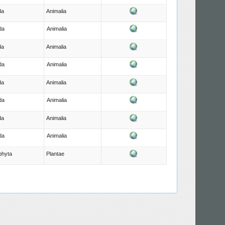
da
Animalia
da
Animalia
da
Animalia
da
Animalia
da
Animalia
da
Animalia
da
Animalia
da
Animalia
phyta
Plantae