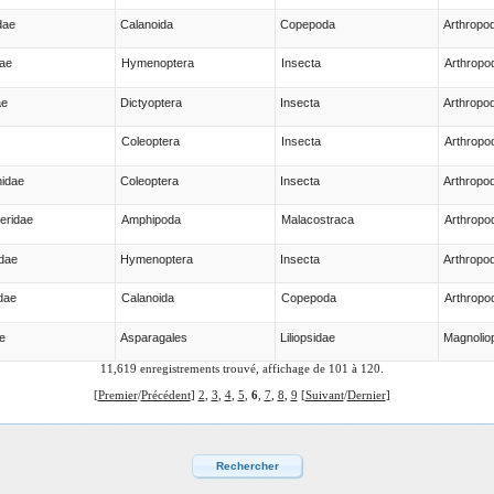
dae
Calanoida
Copepoda
Arthropo
ae
Hymenoptera
Insecta
Arthropo
ae
Dictyoptera
Insecta
Arthropo
Coleoptera
Insecta
Arthropo
hidae
Coleoptera
Insecta
Arthropo
eridae
Amphipoda
Malacostraca
Arthropo
dae
Hymenoptera
Insecta
Arthropo
dae
Calanoida
Copepoda
Arthropo
e
Asparagales
Liliopsidae
Magnolio
11,619 enregistrements trouvé, affichage de 101 à 120.
[
Premier
/
Précédent
]
2
,
3
,
4
,
5
,
6
,
7
,
8
,
9
[
Suivant
/
Dernier
]