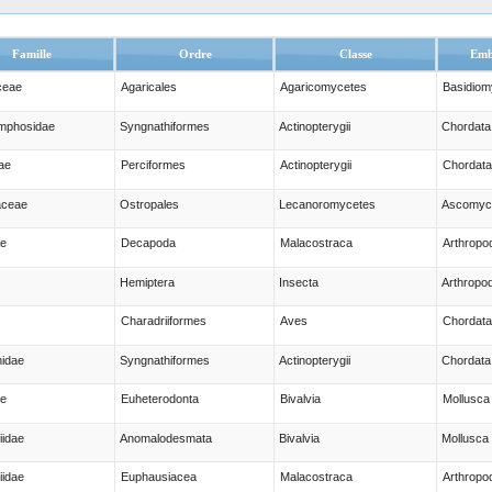
Famille
Ordre
Classe
Emb
ceae
Agaricales
Agaricomycetes
Basidiom
mphosidae
Syngnathiformes
Actinopterygii
Chordata
ae
Perciformes
Actinopterygii
Chordata
aceae
Ostropales
Lecanoromycetes
Ascomyc
ae
Decapoda
Malacostraca
Arthropo
Hemiptera
Insecta
Arthropo
Charadriiformes
Aves
Chordata
idae
Syngnathiformes
Actinopterygii
Chordata
ae
Euheterodonta
Bivalvia
Mollusca
iidae
Anomalodesmata
Bivalvia
Mollusca
idae
Euphausiacea
Malacostraca
Arthropo