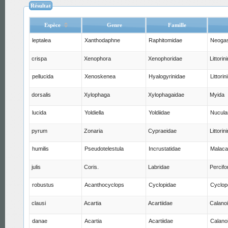
Résultat
Espèce
Genre
Famille
leptalea
Xanthodaphne
Raphitomidae
Neogas
crispa
Xenophora
Xenophoridae
Littori
pellucida
Xenoskenea
Hyalogyrinidae
Littori
dorsalis
Xylophaga
Xylophagaidae
Myida
lucida
Yoldiella
Yoldiidae
Nucula
pyrum
Zonaria
Cypraeidae
Littori
humilis
Pseudotelestula
Incrustatidae
Malaca
julis
Coris.
Labridae
Percif
robustus
Acanthocyclops
Cyclopidae
Cyclop
clausi
Acartia
Acartiidae
Calano
danae
Acartia
Acartiidae
Calano