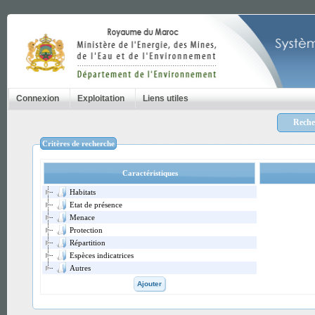
Connexion
Exploitation
Liens utiles
Recher
Critères de recherche
Caractéristiques
Habitats
Etat de présence
Menace
Protection
Répartition
Espèces indicatrices
Autres
Ajouter