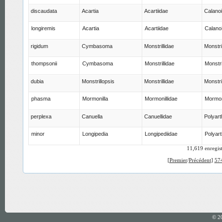
discaudata
Acartia
Acartiidae
Calano
longiremis
Acartia
Acartiidae
Calano
rigidum
Cymbasoma
Monstrillidae
Monstri
thompsonii
Cymbasoma
Monstrillidae
Monstri
dubia
Monstrillopsis
Monstrillidae
Monstri
phasma
Mormonilla
Mormonillidae
Mormon
perplexa
Canuella
Canuellidae
Polyart
minor
Longipedia
Longipediidae
Polyart
11,619 enregis
[
Premier
/
Précédent
]
57
© 2