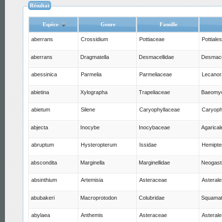
Résultat
Espèce
Genre
Famille
aberrans
Crossidium
Pottiaceae
Pottiales
aberrans
Dragmatella
Desmacellidae
Desmace
abessinica
Parmelia
Parmeliaceae
Lecanor
abietina
Xylographa
Trapeliaceae
Baeomyc
abietum
Silene
Caryophyllaceae
Caryoph
abjecta
Inocybe
Inocybaceae
Agarical
abruptum
Hysteropterum
Issidae
Hemipte
abscondita
Marginella
Marginellidae
Neogast
absinthium
Artemisia
Asteraceae
Asterale
abubakeri
Macroprotodon
Colubridae
Squama
abylaea
Anthemis
Asteraceae
Asterale