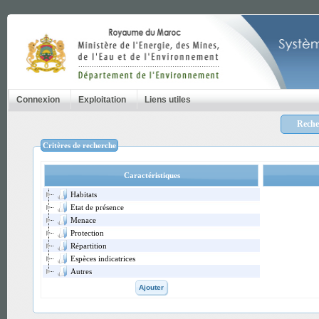
Connexion
Exploitation
Liens utiles
Recher
Critères de recherche
Caractéristiques
Habitats
Etat de présence
Menace
Protection
Répartition
Espèces indicatrices
Autres
Ajouter