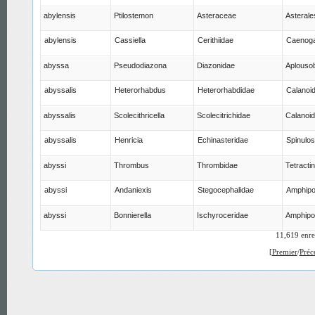
abylensis
Ptilostemon
Asteraceae
Asterale
abylensis
Cassiella
Cerithiidae
Caenoga
abyssa
Pseudodiazona
Diazonidae
Aplouso
abyssalis
Heterorhabdus
Heterorhabdidae
Calanoi
abyssalis
Scolecithricella
Scolecitrichidae
Calanoi
abyssalis
Henricia
Echinasteridae
Spinulos
abyssi
Thrombus
Thrombidae
Tetractin
abyssi
Andaniexis
Stegocephalidae
Amphip
abyssi
Bonnierella
Ischyroceridae
Amphipo
11,619 enre
[
Premier
/
Préc