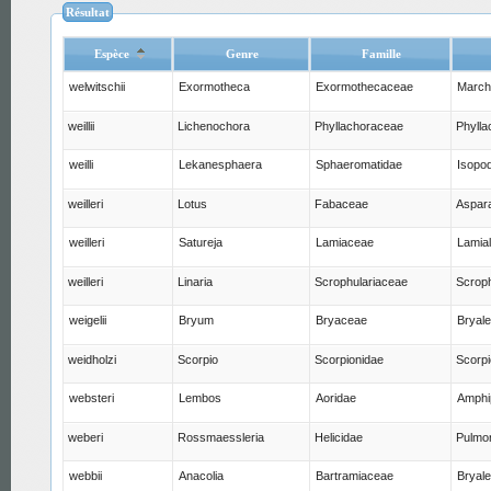
Résultat
Espèce
Genre
Famille
welwitschii
Exormotheca
Exormothecaceae
March
weillii
Lichenochora
Phyllachoraceae
Phylla
weilli
Lekanesphaera
Sphaeromatidae
Isopo
weilleri
Lotus
Fabaceae
Aspar
weilleri
Satureja
Lamiaceae
Lamia
weilleri
Linaria
Scrophulariaceae
Scroph
weigelii
Bryum
Bryaceae
Bryal
weidholzi
Scorpio
Scorpionidae
Scorp
websteri
Lembos
Aoridae
Amphi
weberi
Rossmaessleria
Helicidae
Pulmo
webbii
Anacolia
Bartramiaceae
Bryal