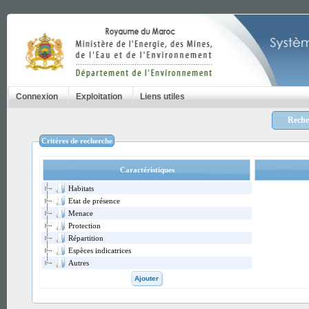
Connexion
Exploitation
Liens utiles
Recher
Critères de recherche
Caractéristiques
Habitats
Etat de présence
Menace
Protection
Répartition
Espèces indicatrices
Autres
Ajouter