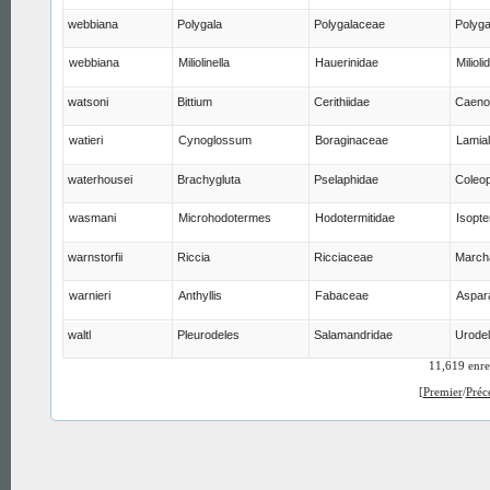
webbiana
Polygala
Polygalaceae
Polyga
webbiana
Miliolinella
Hauerinidae
Milioli
watsoni
Bittium
Cerithiidae
Caeno
watieri
Cynoglossum
Boraginaceae
Lamia
waterhousei
Brachygluta
Pselaphidae
Coleop
wasmani
Microhodotermes
Hodotermitidae
Isopte
warnstorfii
Riccia
Ricciaceae
Marcha
warnieri
Anthyllis
Fabaceae
Aspar
waltl
Pleurodeles
Salamandridae
Urode
11,619 enre
[
Premier
/
Préc