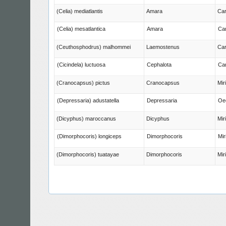
(Celia) mediatlantis
Amara
Car
(Celia) mesatlantica
Amara
Ca
(Ceuthosphodrus) malhommei
Laemostenus
Car
(Cicindela) luctuosa
Cephalota
Ca
(Cranocapsus) pictus
Cranocapsus
Mir
(Depressaria) adustatella
Depressaria
Oe
(Dicyphus) maroccanus
Dicyphus
Mir
(Dimorphocoris) longiceps
Dimorphocoris
Mir
(Dimorphocoris) tuatayae
Dimorphocoris
Mir