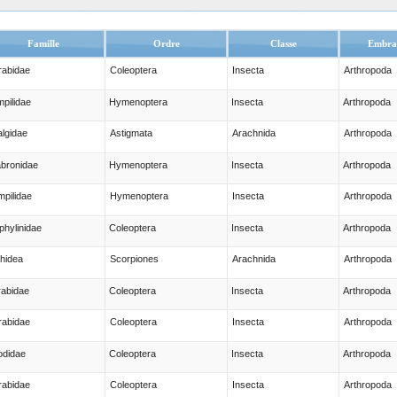
Famille
Ordre
Classe
Embra
rabidae
Coleoptera
Insecta
Arthropoda
pilidae
Hymenoptera
Insecta
Arthropoda
lgidae
Astigmata
Arachnida
Arthropoda
bronidae
Hymenoptera
Insecta
Arthropoda
pilidae
Hymenoptera
Insecta
Arthropoda
phylinidae
Coleoptera
Insecta
Arthropoda
hidea
Scorpiones
Arachnida
Arthropoda
abidae
Coleoptera
Insecta
Arthropoda
rabidae
Coleoptera
Insecta
Arthropoda
odidae
Coleoptera
Insecta
Arthropoda
rabidae
Coleoptera
Insecta
Arthropoda