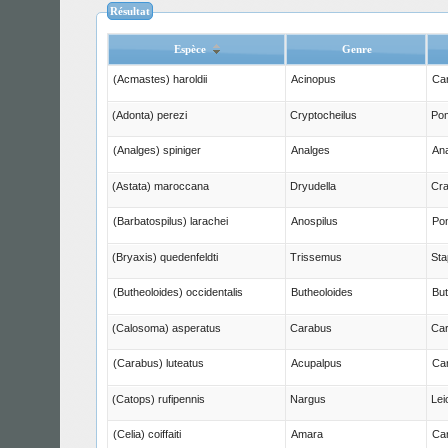
Résultat
Espèce
Genre
(Acmastes) haroldii
Acinopus
Ca
(Adonta) perezi
Cryptocheilus
Pom
(Analges) spiniger
Analges
Ana
(Astata) maroccana
Dryudella
Cra
(Barbatospilus) larachei
Anospilus
Pom
(Bryaxis) quedenfeldti
Trissemus
Sta
(Butheoloides) occidentalis
Butheoloides
But
(Calosoma) asperatus
Carabus
Car
(Carabus) luteatus
Acupalpus
Ca
(Catops) rufipennis
Nargus
Lei
(Celia) coiffaiti
Amara
Ca