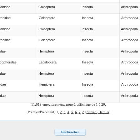
abidae
Coleoptera
Insecta
Arthropoda
rabidae
Coleoptera
Insecta
Arthropoda
abidae
Coleoptera
Insecta
Arthropoda
rabidae
Coleoptera
Insecta
Arthropoda
idae
Hemiptera
Insecta
Arthropoda
cophoridae
Lepidoptera
Insecta
Arthropoda
idae
Hemiptera
Insecta
Arthropoda
idae
Hemiptera
Insecta
Arthropoda
idae
Hemiptera
Insecta
Arthropoda
11,619 enregistrements trouvé, affichage de 1 à 20.
[Premier/Précédent]
1
,
2
,
3
,
4
,
5
,
6
,
7
,
8
[
Suivant
/
Dernier
]