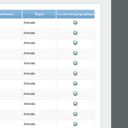
nchement
Règne
Localisation géographique
Animalia
Animalia
Animalia
Animalia
Animalia
Animalia
Animalia
Animalia
Animalia
Animalia
Animalia