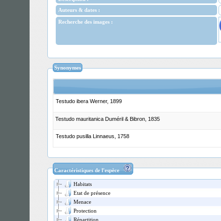
Auteurs & dates :
Recherche des images :
Synonymes
Testudo ibera Werner, 1899
Testudo mauritanica Duméril & Bibron, 1835
Testudo pusilla Linnaeus, 1758
Caractéristiques de l'espèce
Habitats
Etat de présence
Menace
Protection
Répartition