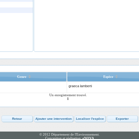
Genre
Espèce
graeca lamberti
Un enregistrement trouvé.
1
© 2012 Département de l'Environnement.
Conception et réalisation:
eNOVA