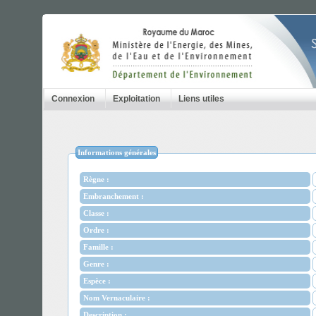
Connexion
Exploitation
Liens utiles
Informations générales
Règne :
Embranchement :
Classe :
Ordre :
Famille :
Genre :
Espèce :
Nom Vernaculaire :
Description :