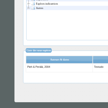
Espèces indicatrices
Autres
Liste des sous espèces
Auteurs & dates
Pieh & Perälä, 2004
Testudo