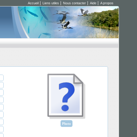
|
|
|
|
Accueil
Liens utiles
Nous contacter
Aide
A propos
Photo