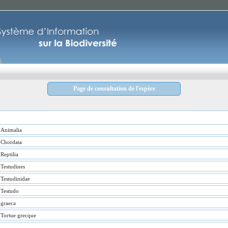
Page de consultation de l'espèce
Animalia
Chordata
Reptilia
Testudines
Testudinidae
Testudo
graeca
Tortue grecque