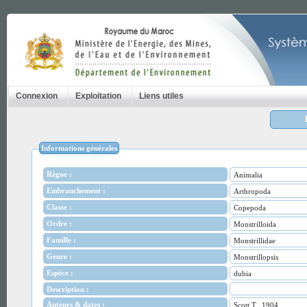
Connexion
Exploitation
Liens utiles
Informations générales
Règne :
Animalia
Embranchement :
Arthropoda
Classe :
Copepoda
Ordre :
Monstrilloida
Famille :
Monstrillidae
Genre :
Monstrillopsis
Espèce :
dubia
Description :
Auteurs & dates :
Scott T., 1904