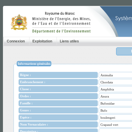
Connexion
Exploitation
Liens utiles
Informations générales
Règne :
Animalia
Embranchement :
Chordata
Classe :
Amphibia
Ordre :
Anura
Famille :
Bufonidae
Genre :
Bufo
Espèce :
boulengeri
Nom Vernaculaire :
Crapaud vert
Description :