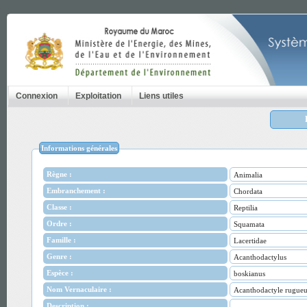
Connexion
Exploitation
Liens utiles
Informations générales
Règne :
Animalia
Embranchement :
Chordata
Classe :
Reptilia
Ordre :
Squamata
Famille :
Lacertidae
Genre :
Acanthodactylus
Espèce :
boskianus
Nom Vernaculaire :
Acanthodactyle rugue
Description :