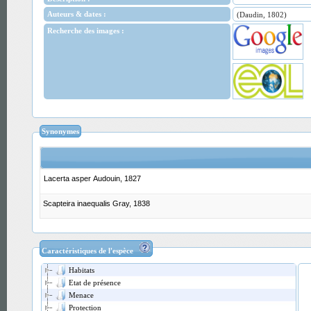
Auteurs & dates :
(Daudin, 1802)
Recherche des images :
Synonymes
Lacerta asper Audouin, 1827
Scapteira inaequalis Gray, 1838
Caractéristiques de l'espèce
Habitats
Etat de présence
Menace
Protection