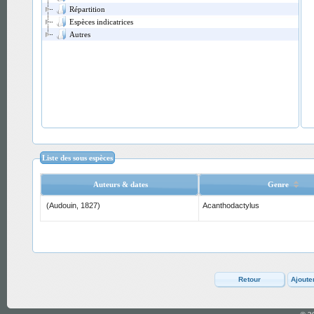
Répartition
Espèces indicatrices
Autres
Liste des sous espèces
Auteurs & dates
Genre
(Audouin, 1827)
Acanthodactylus