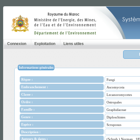
Connexion
Exploitation
Liens utiles
Informations générales
Règne :
Fungi
Embranchement :
Ascomycota
Classe :
Lecanoromycetes
Ordre :
Ostropales
Famille :
Graphidaceae
Genre :
Diploschistes
Espèce :
Scruposus
Description :
Auteurs & dates :
(Schreb.) Norman., 18