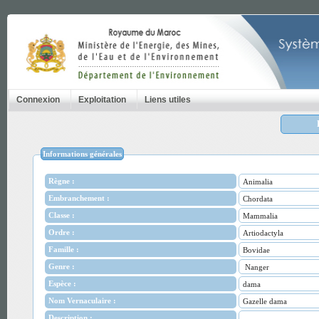
Connexion
Exploitation
Liens utiles
Informations générales
Règne :
Animalia
Embranchement :
Chordata
Classe :
Mammalia
Ordre :
Artiodactyla
Famille :
Bovidae
Genre :
Nanger
Espèce :
dama
Nom Vernaculaire :
Gazelle dama
Description :