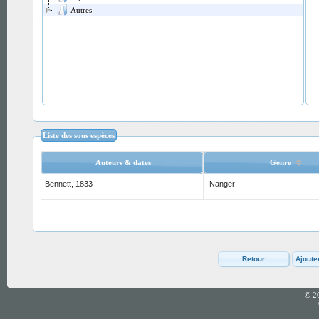
Autres
Liste des sous espèces
Auteurs & dates
Genre
Bennett, 1833
Nanger
© 2