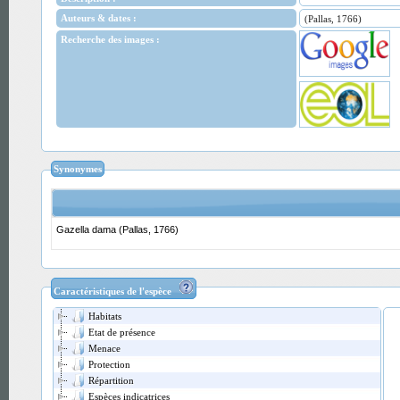
Auteurs & dates :
(Pallas, 1766)
Recherche des images :
Synonymes
Gazella dama (Pallas, 1766)
Caractéristiques de l'espèce
Habitats
Etat de présence
Menace
Protection
Répartition
Espèces indicatrices