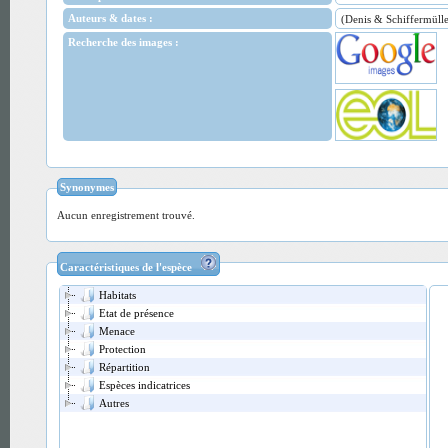
Auteurs & dates :
(Denis & Schiffermüll
Recherche des images :
Synonymes
Aucun enregistrement trouvé.
Caractéristiques de l'espèce
Habitats
Etat de présence
Menace
Protection
Répartition
Espèces indicatrices
Autres