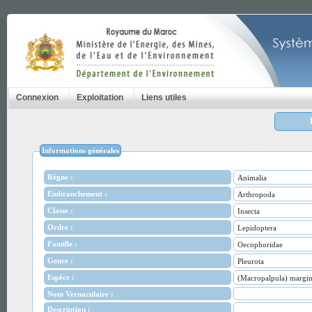
Connexion
Exploitation
Liens utiles
Informations générales
Règne :
Animalia
Embranchement :
Arthropoda
Classe :
Insecta
Ordre :
Lepidoptera
Famille :
Oecophoridae
Genre :
Pleurota
Espèce :
(Macropalpula) margin
Nom Vernaculaire :
Description :