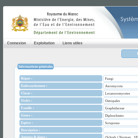
Connexion
Exploitation
Liens utiles
Informations générales
Règne :
Fungi
Embranchement :
Ascomycota
Classe :
Lecanoromycetes
Ordre :
Ostropales
Famille :
Graphidaceae
Genre :
Diploschistes
Espèce :
Scruposus
Description :
Auteurs & dates :
(Schreb.) Norman., 18