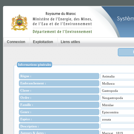
Connexion
Exploitation
Liens utiles
Informations générales
Règne :
Animalia
Embranchement :
Mollusca
Classe :
Gastropoda
Ordre :
Neogastropoda
Famille :
Mitridae
Genre :
Episcomitra
Espèce :
zonata
Description :
Auteurs & dates :
Marryat., 1819