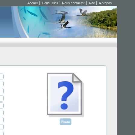
|
|
|
|
Accueil
Liens utiles
Nous contacter
Aide
A propos
Photo