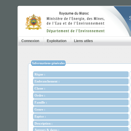
Connexion
Exploitation
Liens utiles
Informations générales
Règne :
Embranchement :
Classe :
Ordre :
Famille :
Genre :
Espèce :
Description :
Auteurs & dates :