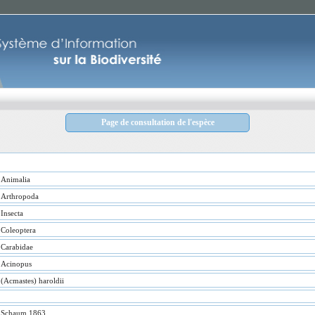
Page de consultation de l'espèce
Animalia
Arthropoda
Insecta
Coleoptera
Carabidae
Acinopus
(Acmastes) haroldii
Schaum 1863