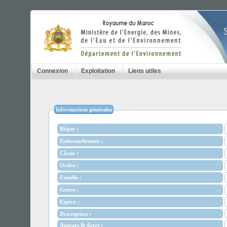
Connexion
Exploitation
Liens utiles
Informations générales
Règne :
Embranchement :
Classe :
Ordre :
Famille :
Genre :
Espèce :
Description :
Auteurs & dates :