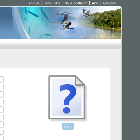
|
|
|
|
Accueil
Liens utiles
Nous contacter
Aide
A propos
Photo