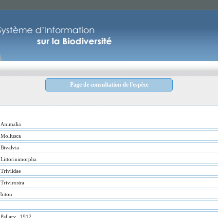
Page de consultation de l'espèce
Animalia
Mollusca
Bivalvia
Littorinimorpha
Triviidae
Trivirostra
bitou
Pallary., 1912