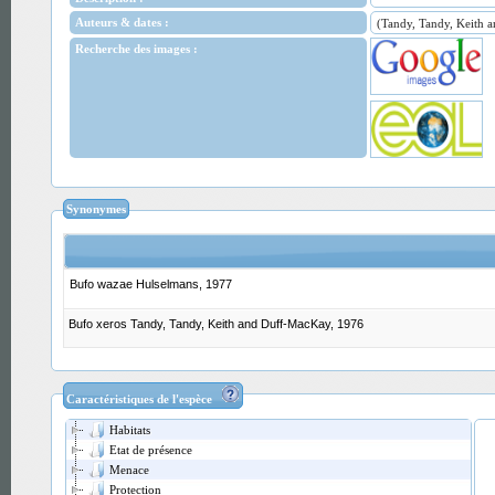
Auteurs & dates :
(Tandy, Tandy, Keith 
Recherche des images :
Synonymes
Bufo wazae Hulselmans, 1977
Bufo xeros Tandy, Tandy, Keith and Duff-MacKay, 1976
Caractéristiques de l'espèce
Habitats
Etat de présence
Menace
Protection