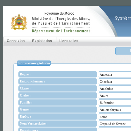
Connexion
Exploitation
Liens utiles
Informations générales
Règne :
Animalia
Embranchement :
Chordata
Classe :
Amphibia
Ordre :
Anura
Famille :
Bufonidae
Genre :
Amietophrynus
Espèce :
xeros
Nom Vernaculaire :
Crapaud de Savane
Description :